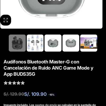
Audífonos Bluetooth Master-G con
Cancelación de Ruido ANC Game Mode y
App BUDS35G
Precio
Precio
S/. 109.90
S/. 129.90
-15%
habitual
de
Impuesto incluido. Los
gastos de envío
se calculan en la pantalla de