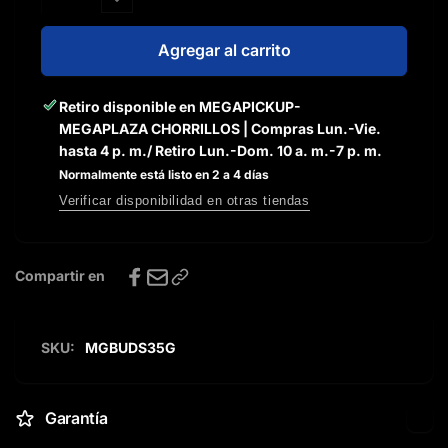
cantidad
Reducir
para
cantidad
Audífonos
para
Agregar al carrito
Bluetooth
Audífonos
Master-
Bluetooth
Retiro disponible en
MEGAPICKUP-
G
Master-
MEGAPLAZA CHORRILLOS | Compras Lun.-Vie.
con
G
hasta 4 p. m./ Retiro Lun.-Dom. 10 a. m.-7 p. m.
Cancelación
con
de
Cancelación
Normalmente está listo en 2 a 4 días
Ruido
de
Verificar disponibilidad en otras tiendas
ANC
Ruido
Game
ANC
Mode
Game
Compartir en
y
Mode
App
y
BUDS35G
App
BUDS35G
SKU:
MGBUDS35G
Garantía