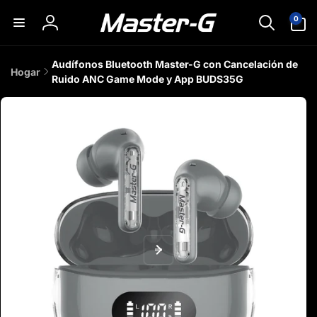
0
irectamente
0
artículos
l contenido
Iniciar
sesión
Audífonos Bluetooth Master-G con Cancelación de
Hogar
Ruido ANC Game Mode y App BUDS35G
r
directamente
 la
información
del producto