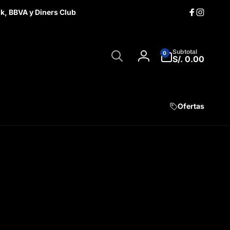
nk, BBVA y Diners Club
Facebook
Instag
Búsqueda
0
Subtotal
0
artículos
S/. 0.00
Iniciar
sesión
Ofertas