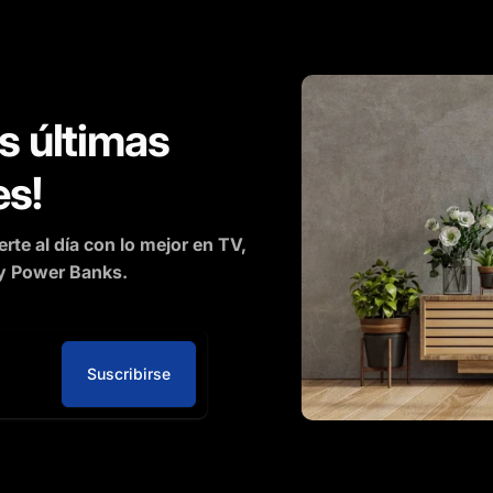
n
as últimas
:
s!
te al día con lo mejor en TV,
y Power Banks.
Suscribirse