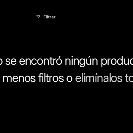
l
Filtrar
e
 se encontró ningún produ
c
 menos filtros o
elimínalos t
c
i
ó