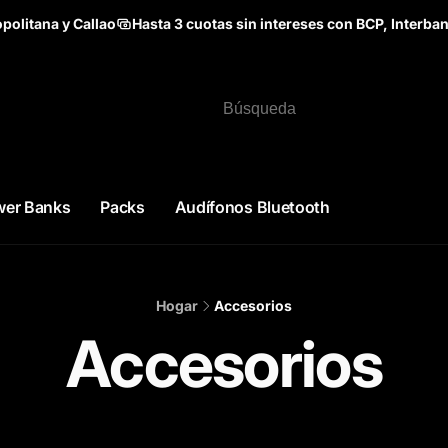
politana y Callao
Hasta 3 cuotas sin intereses con BCP, Interba
wer Banks
Packs
Audífonos Bluetooth
Hogar
Accesorios
C
Accesorios
o