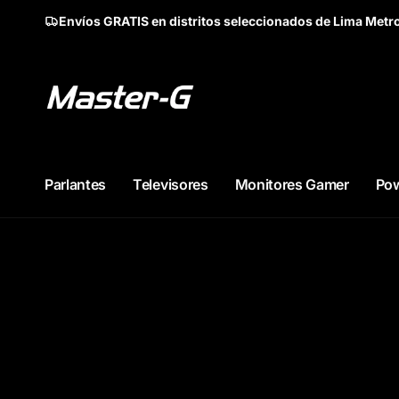
irectamente
Envíos GRATIS en distritos seleccionados de Lima Metro
l contenido
Parlantes
Televisores
Monitores Gamer
Po